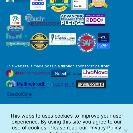
This website is made possible through sponsorships from:
The information you obtain at this site is not, nor is it intended to be,
medical advice.
This website uses cookies to improve your user
Full Disclaimer
experience. By using this site you agree to our
© 2026 TSC Alliance
use of cookies. Please read our
Privacy Policy