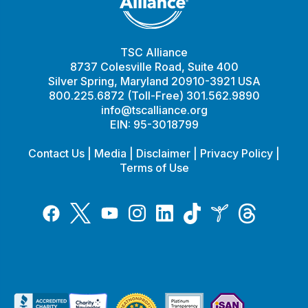
TSC Alliance
8737 Colesville Road, Suite 400
Silver Spring, Maryland 20910-3921 USA
800.225.6872 (Toll-Free) 301.562.9890
info@tscalliance.org
EIN: 95-3018799
Contact Us
|
Media
|
Disclaimer
|
Privacy Policy
|
Terms of Use
Tiktok
Twitter
Threads
Instagram
LinkedIn
Inspire
Facebook
YouTube